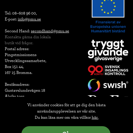
Tel: 08–608 96 00,

E-post: 
info@pmu.se
Second Hand: 
secondhand@pmu.se
Kontakta gärna din lokala

butik vid frågor.
Postal adress:

Pingstmissionens

Utvecklingssamarbete,

Box 151 44,

167 15 Bromma.

Besöksadress: 

Gustavslundsvägen 18 

Alviks torg
Vi använder cookies för att ge dig den bästa
90-konto
användarupplevelsen av vår site.
Du kan läsa mer om våra villkor
här.
Bankgiro: 900-0506

Swish: 9000506