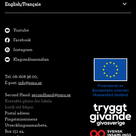
English/Français
Youtube
Facebook
Instagram
Klagomålsanmälan
Tel: 08–608 96 00,

E-post: 
info@pmu.se
Second Hand: 
secondhand@pmu.se
Kontakta gärna din lokala

butik vid frågor.
Postal adress:

Pingstmissionens

Utvecklingssamarbete,

Box 151 44,
