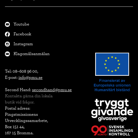
Youtube
Facebook
Instagram
Klagomålsanmälan
Tel: 08–608 96 00,

E-post: 
info@pmu.se
Second Hand: 
secondhand@pmu.se
Kontakta gärna din lokala

butik vid frågor.
Postal adress:

Pingstmissionens

Utvecklingssamarbete,

Box 151 44,

167 15 Bromma.
