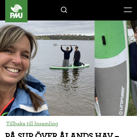
Gåvoshop
Tillbaka till Insamling
PÅ SUP ÖVER ÅLANDS HAV –