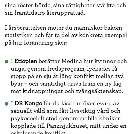
sina röster hörda, sina rättigheter stärkta och
sin framtidstro återupprättad.
I årsberättelsen möter du människor bakom
statistiken och får ta del av konkreta exempel
på hur förändring sker:
I
Etiopien
berättar Medina hur kvinnor och
unga, genom fredsprogram, lyckades få
stopp på en sju år lång konflikt mellan två
byar – och samtidigt driva fram en ny lag
mot kidnappningar och tvångsäktenskap.
I
DR Kongo
får du läsa om överlevare av
sexuellt våld som fått livsviktig vård och
psykosocialt stöd genom mobila kliniker
kopplade till Panzisjukhuset, mitt under en
eskalerande konflikt.