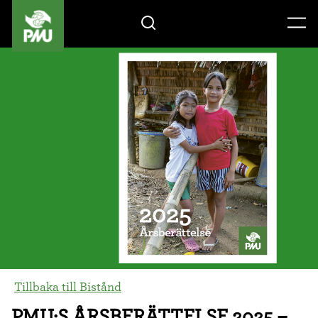
Gåvoshop
Tillbaka till Bistånd
PMU:S ÅRSBERÄTTELSE 2025 –