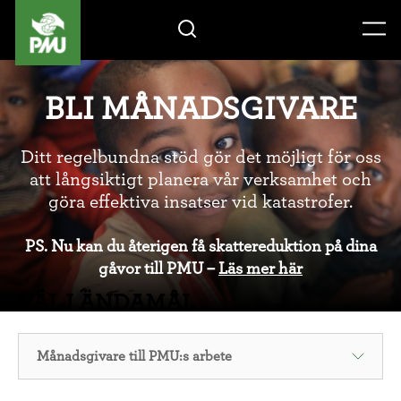
Gåvoshop
BLI MÅNADSGIVARE
Ditt regelbundna stöd gör det möjligt för oss
att långsiktigt planera vår verksamhet och
göra effektiva insatser vid katastrofer.
PS. Nu kan du återigen få skattereduktion på dina
gåvor till PMU –
Läs mer här
VÄLJ ÄNDAMÅL