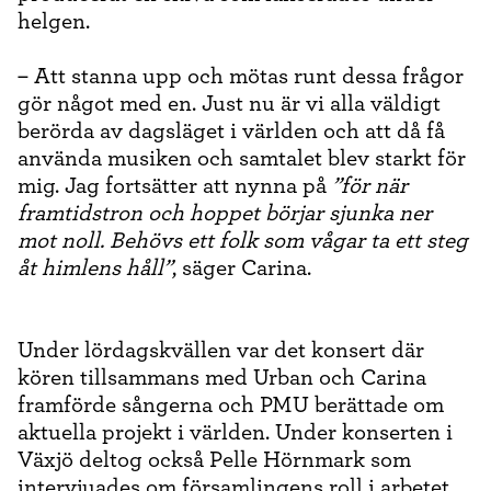
helgen.
– Att stanna upp och mötas runt dessa frågor
gör något med en. Just nu är vi alla väldigt
berörda av dagsläget i världen och att då få
använda musiken och samtalet blev starkt för
mig. Jag fortsätter att nynna på
”för när
framtidstron och hoppet börjar sjunka ner
mot noll. Behövs ett folk som vågar ta ett steg
åt himlens håll”
, säger Carina.
Under lördagskvällen var det konsert där
kören tillsammans med Urban och Carina
framförde sångerna och PMU berättade om
aktuella projekt i världen. Under konserten i
Växjö deltog också Pelle Hörnmark som
intervjuades om församlingens roll i arbetet