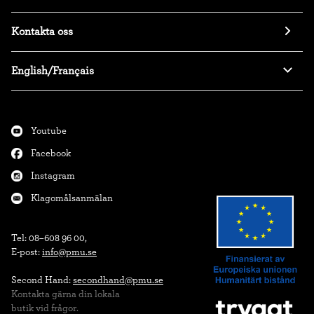
Kontakta oss
English/Français
Youtube
Facebook
Instagram
Klagomålsanmälan
Tel: 08–608 96 00,

E-post: 
info@pmu.se
Second Hand: 
secondhand@pmu.se
Kontakta gärna din lokala

butik vid frågor.