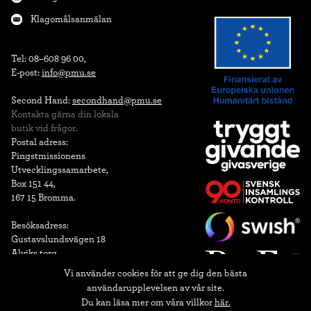
Klagomålsanmälan
Tel: 08–608 96 00,

E-post: 
info@pmu.se
Second Hand: 
secondhand@pmu.se
Kontakta gärna din lokala

butik vid frågor.
Postal adress:

Pingstmissionens

Utvecklingssamarbete,

Box 151 44,

167 15 Bromma.

Besöksadress: 

Gustavslundsvägen 18 

Alviks torg
Vi använder cookies för att ge dig den bästa
90-konto
användarupplevelsen av vår site.
Du kan läsa mer om våra villkor
här.
Bankgiro: 900-0506
