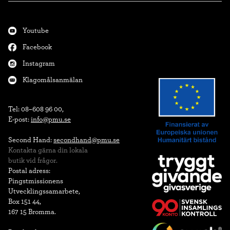
Youtube
Facebook
Instagram
Klagomålsanmälan
Tel: 08–608 96 00,

E-post: 
info@pmu.se
Second Hand: 
secondhand@pmu.se
Kontakta gärna din lokala

butik vid frågor.
Postal adress:

Pingstmissionens

Utvecklingssamarbete,

Box 151 44,

167 15 Bromma.
