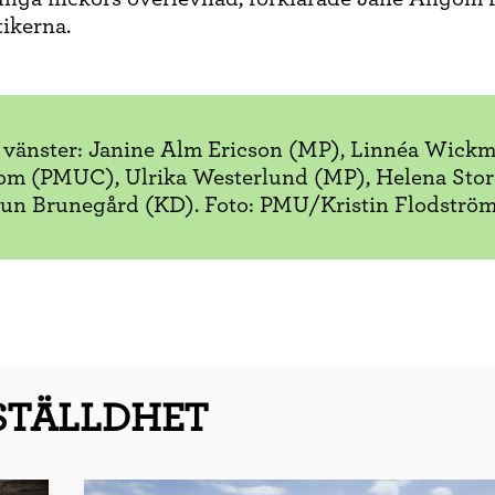
tikerna.
ån vänster: Janine Alm Ericson (MP), Linnéa Wickm
m (PMUC), Ulrika Westerlund (MP), Helena Stor
un Brunegård (KD). Foto: PMU/Kristin Flodströ
STÄLLDHET