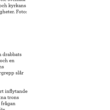
 och kyrkans
gheter. Foto:
m drabbats
 och en
ns
rgrepp slår
rt inflytande
tna trons
r frågan
för