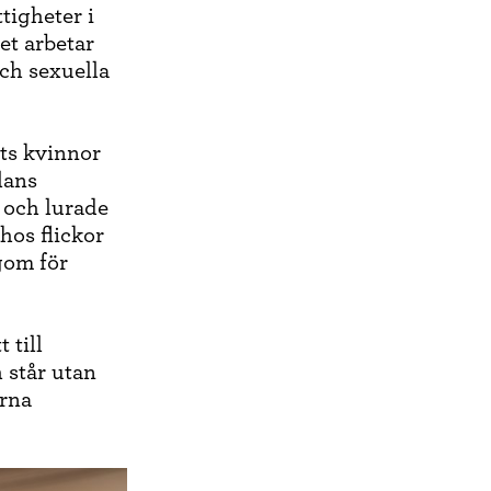
tigheter i
t arbetar
och sexuella
ts kvinnor
lans
 och lurade
hos flickor
gom för
 till
h står utan
arna