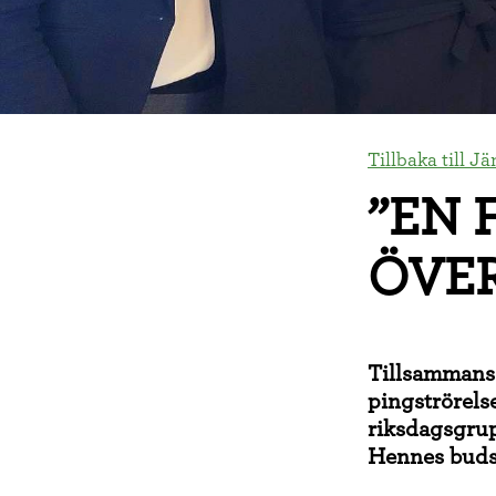
Tillbaka till J
”EN 
ÖVE
Tillsammans
pingströrels
riksdagsgrup
Hennes budsk