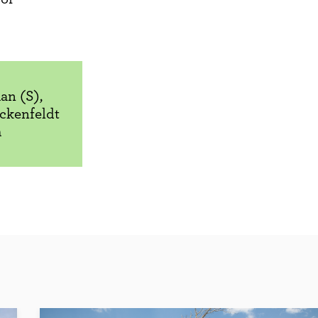
an (S),
ckenfeldt
m