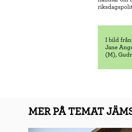
riksdagspoli
I bild fr
Jane Ango
(M), Gudr
MER PÅ TEMAT JÄM