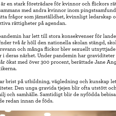
 en stark företrädare för kvinnor och flickors rät
lsammans med andra kvinnor inom pingstsamfunde
ätta frågor som jämställdhet, kvinnligt ledarskap 
tiva rättigheter på agendan.
ndemin har lett till stora konsekvenser för lande
Under två år höll den nationella skolan stängd, sko
rsvann och många flickor blev sexuellt utnyttjade
 i deras närhet. Under pandemin har graviditeter 
 år ökat med över 300 procent, berättade Jane An
tikerna.
har brist på utbildning, vägledning och kunskap lett
teter. Den unga gravida tjejen blir ofta utstött oc
milj och samhälle. Samtidigt blir de nyfödda bebis
de redan innan de föds.