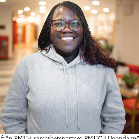
från PMU:s samarbetspartner PMUC i Uganda mö