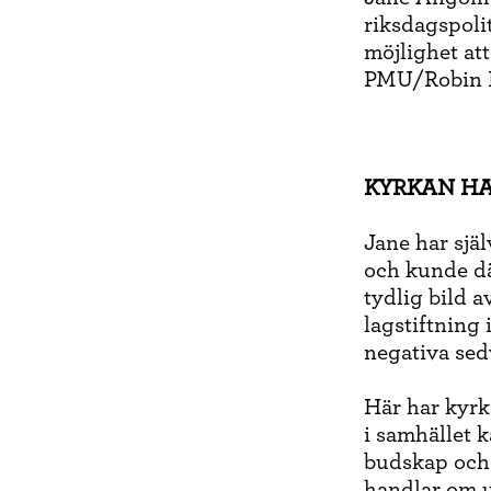
riksdagspoli
möjlighet att
PMU/Robin 
KYRKAN HA
Jane har sjä
och kunde dä
tydlig bild a
lagstiftning
negativa sed
Här har kyrka
i samhället 
budskap och 
handlar om u