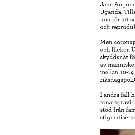
Jane Angom är
Uganda. Til
hon för att s
och reproduk
Men coronapa
och flickor. 
skyddsnät fö
av människor
mellan 10-14
riksdagspoli
I andra fall 
tonårsgravidi
stöd från fa
stigmatisera