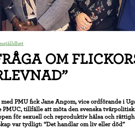
ämställdhet
FRÅGA OM FLICKOR
RLEVNAD”
 med PMU fick Jane Angom, vice ordförande i Ug
e PMUC, tillfälle att möta den svenska tvärpolitisk
pen för sexuell och reproduktiv hälsa och rättig
ap var tydligt: “Det handlar om liv eller död”