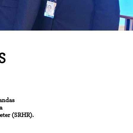
S
andas
a
heter (SRHR).