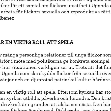
tiker för ett samtal om flickors utsatthet i Uganda
 arbeta för flickors sexuella och reproduktiva rätti
Ibanez
R EN VIKTIG ROLL ATT SPELA
lv många personliga relationer till unga flickor so
rför i möte med politikerna ge konkreta exempel
v hur situationen verkligen ser ut. Trots att det fin
 i Uganda som ska skydda flickor från sexuella öve
vänjor och en djuprotad patriarkal kultur hårdare.
n en viktig roll att spela. Eftersom kyrkan har sto
kan kyrkan utbilda, påverka och förändra. Den kris
drivkraft är i grunden att älska sin nästa. Den hä
nga flickors överlevnad, förklarade Jane Angom 