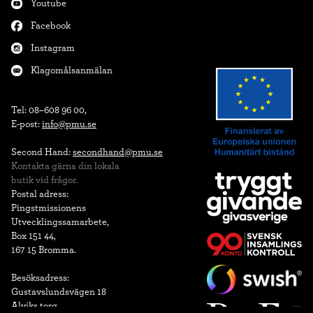
Youtube
Facebook
Instagram
Klagomålsanmälan
Tel: 08–608 96 00,

E-post: 
info@pmu.se
Second Hand: 
secondhand@pmu.se
Kontakta gärna din lokala

butik vid frågor.
Postal adress:

Pingstmissionens

Utvecklingssamarbete,

Box 151 44,

167 15 Bromma.

Besöksadress: 

Gustavslundsvägen 18 

Alviks torg