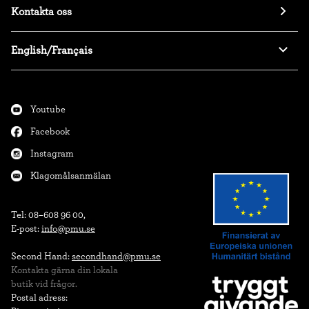
Kontakta oss
English/Français
Youtube
Facebook
Instagram
Klagomålsanmälan
Tel: 08–608 96 00,

E-post: 
info@pmu.se
Second Hand: 
secondhand@pmu.se
Kontakta gärna din lokala

butik vid frågor.
Postal adress:
